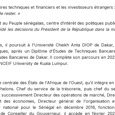
aires techniques et financiers et les investisseurs étrangers 
e rester. »
u Peuple sénégalais, centre d’intérêt des politiques publ
uidé les décisions du Président de la République dans la 
s, il poursuit à l'Université Cheikh Anta DIOP de Dakar, 
iques, après un Diplôme d'Études de Techniques Bancair
tudes Bancaires de Dakar. Il complète son parcours en 202
'INCEIF University de Kuala Lumpur.
e centrale des États de l'Afrique de l'Ouest, qu'il intègre e
chelons. Chef du service de la trésorerie, puis chef du se
t successivement Directeur des opérations de marché, Dire
t des économies, Directeur général de l'organisation e
 national pour le Sénégal en décembre 2016, fonction 
 de Conseiller du Gouverneur, il accède en février 20