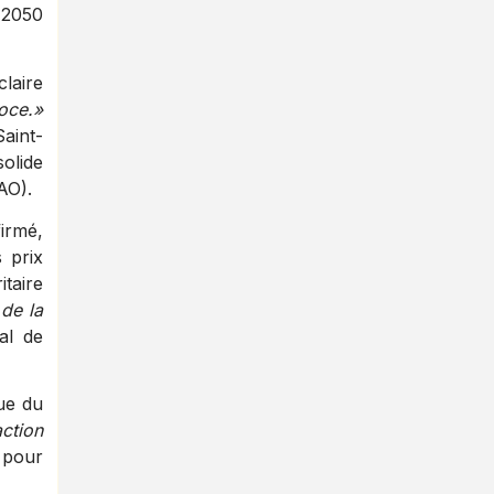
 2050
laire
oce.»
aint-
olide
AO).
firmé,
 prix
itaire
 de la
al de
ue du
ction
 pour