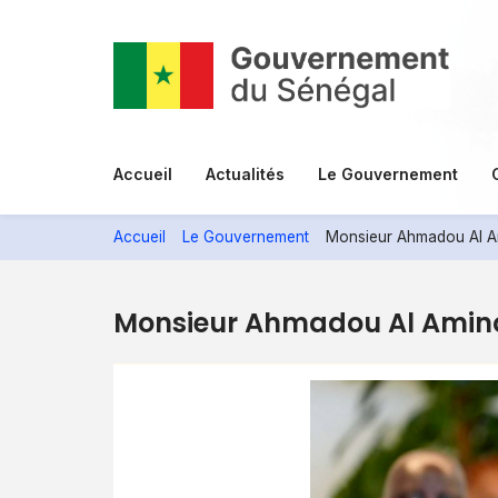
Aller
au
contenu
principal
Menu
Accueil
Actualités
Le Gouvernement
principal
Accueil
Le Gouvernement
Monsieur Ahmadou Al 
Monsieur Ahmadou Al Ami