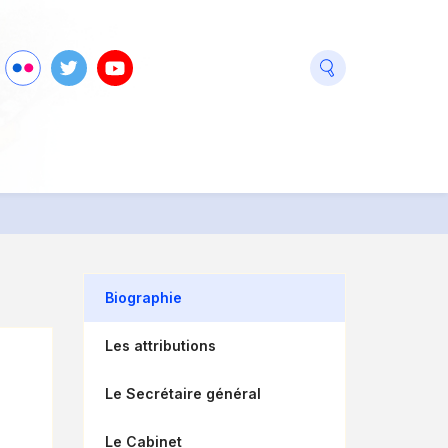
seaux
ook
Flickr
Twitter
Youtube
ciaux
Biographie
Les attributions
Le Secrétaire général
Le Cabinet