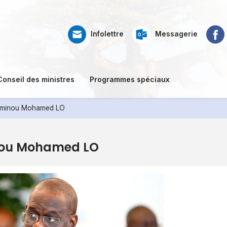
Web
Ré
Faceb
Infolettre
Messagerie
mail
so
Conseil des ministres
Programmes spéciaux
Aminou Mohamed LO
nou Mohamed LO