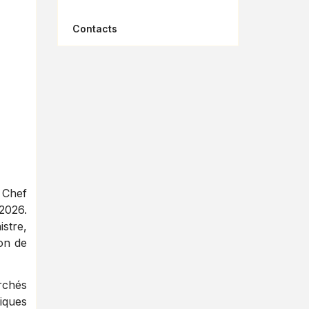
Contacts
 Chef
2026.
stre,
ion de
archés
iques