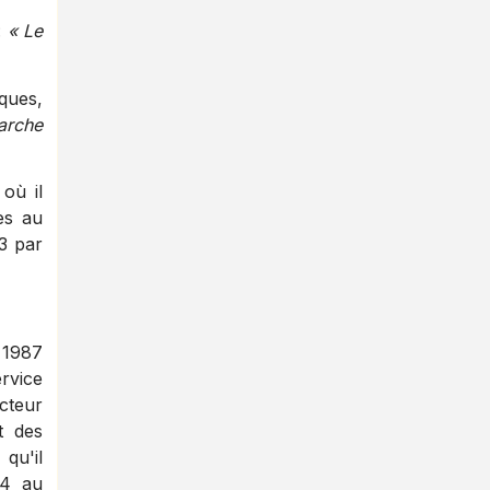
:
« Le
iques,
marche
où il
es au
3 par
n 1987
rvice
cteur
t des
qu'il
24 au