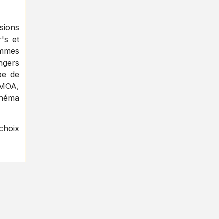
sions
's et
ammes
angers
pe de
UMOA,
chéma
 choix